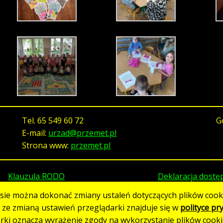
Tel.
65 549 60 72
G
E-mail:
urzad@przemet.pl
Strona www:
przemet.pl
Klauzula RODO
Deklaracja dostę
asie można dokonać zmiany ustaleń dotyczących plików cooki
h ze zmianą ustawień przeglądarki znajduje się w
polityce pr
Strona utworzona w standardzie WCAG 2.1
arki oznacza wyrażenie zgody na wykorzystanie plików cooki