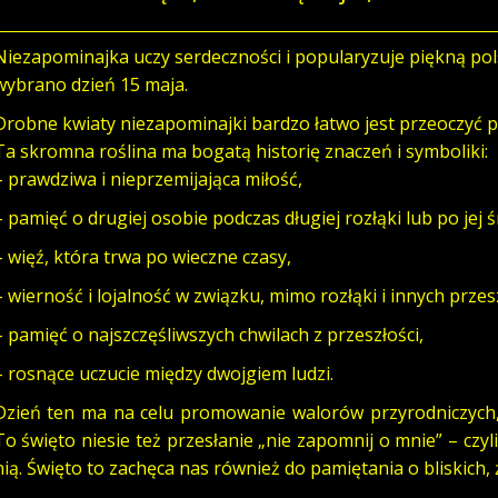
Niezapominajka uczy serdeczności i popularyzuje piękną po
wybrano dzień 15 maja.
Drobne kwiaty niezapominajki bardzo łatwo jest przeoczyć po
Ta skromna roślina ma bogatą historię znaczeń i symboliki:
– prawdziwa i nieprzemijająca miłość,
– pamięć o drugiej osobie podczas długiej rozłąki lub po jej ś
– więź, która trwa po wieczne czasy,
– wierność i lojalność w związku, mimo rozłąki i innych prze
– pamięć o najszczęśliwszych chwilach z przeszłości,
– rosnące uczucie między dwojgiem ludzi.
Dzień ten ma na celu promowanie walorów przyrodniczych,
To święto niesie też przesłanie „nie zapomnij o mnie” – czyli
nią. Święto to zachęca nas również do pamiętania o bliskich, 