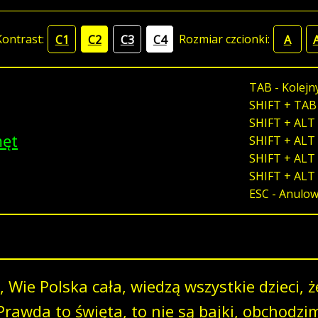
Kontrast:
Rozmiar czcionki:
C1
C2
C3
C4
A
TAB - Kolejn
SHIFT + TAB
SHIFT + ALT 
męt
SHIFT + ALT 
SHIFT + ALT 
SHIFT + ALT
ESC - Anulo
,, Wie Polska cała, wiedzą wszystkie dzieci, 
Prawda to święta, to nie są bajki, obchodzi