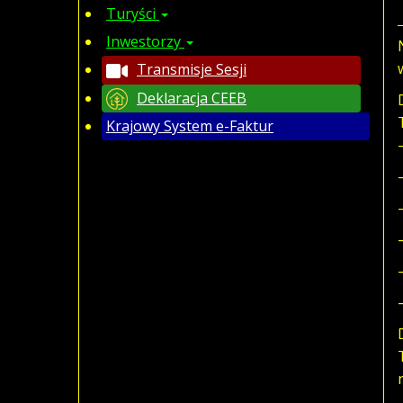
Turyści
Inwestorzy
Transmisje Sesji
Deklaracja CEEB
Krajowy System e-Faktur