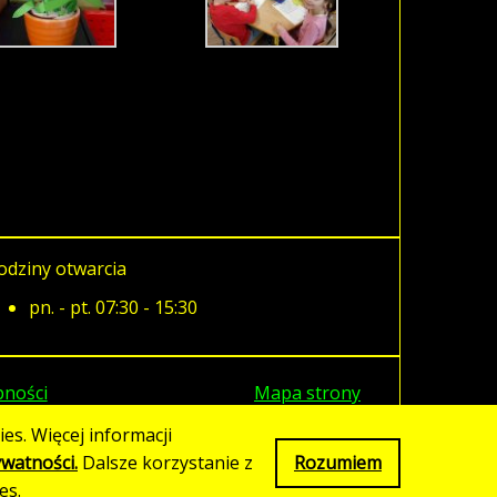
odziny otwarcia
pn. - pt. 07:30 - 15:30
pności
Mapa strony
es. Więcej informacji
ywatności.
Dalsze korzystanie z
Rozumiem
es.