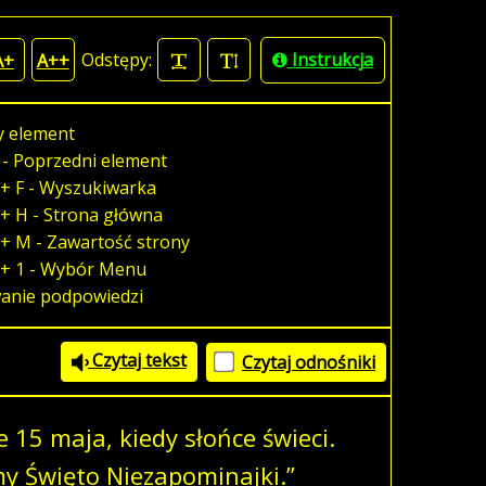
Odstępy:
Instrukcja
A+
A++
y element
 - Poprzedni element
+ F - Wyszukiwarka
+ H - Strona główna
+ M - Zawartość strony
 + 1 - Wybór Menu
wanie podpowiedzi
Czytaj tekst
Czytaj odnośniki
że 15 maja, kiedy słońce świeci.
my Święto Niezapominajki.”