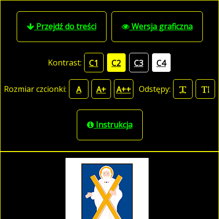
Przejdź do treści
Wersja graficzna
Kontrast:
C1
C2
C3
C4
Rozmiar czcionki:
Odstępy:
A
A+
A++
Instrukcja