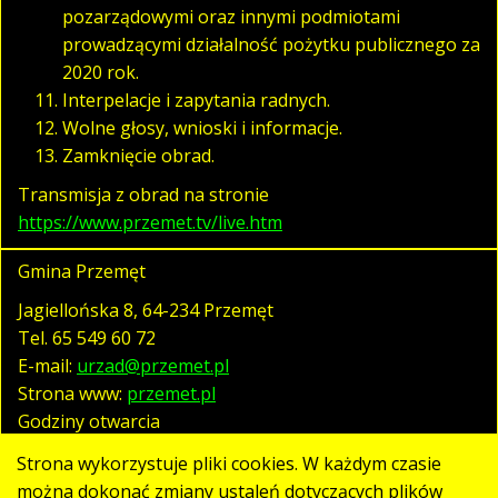
pozarządowymi oraz innymi podmiotami
prowadzącymi działalność pożytku publicznego za
2020 rok.
Interpelacje i zapytania radnych.
Wolne głosy, wnioski i informacje.
Zamknięcie obrad.
Transmisja z obrad na stronie
https://www.przemet.tv/live.htm
Gmina Przemęt
Jagiellońska 8, 64-234 Przemęt
Tel.
65 549 60 72
E-mail:
urzad@przemet.pl
Strona www:
przemet.pl
Godziny otwarcia
pn. - pt. 07:30 - 15:30
Strona wykorzystuje pliki cookies. W każdym czasie
można dokonać zmiany ustaleń dotyczących plików