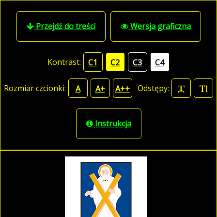
Przejdź do treści
Wersja graficzna
Kontrast:
C1
C2
C3
C4
Rozmiar czcionki:
Odstępy:
A
A+
A++
Instrukcja