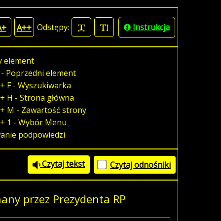
Odstępy:
Instrukcja
A+
A++
y element
 - Poprzedni element
+ F - Wyszukiwarka
+ H - Strona główna
+ M - Zawartość strony
 + 1 - Wybór Menu
wanie podpowiedzi
Czytaj tekst
Czytaj odnośniki
nany przez Prezydenta RP