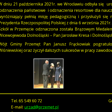
W dniu 21 października 2021r. we Wrocławiu odbyła się uro
odznaczenia państwowe i odznaczenia resortowe dla nauczy
wyróżniający pełnią misję pedagogiczną i przysłużyli się
Prezydenta Rzeczpospolitej Polskiej z dnia 6 września 2021r
Szkół w Przemęcie odznaczona została Brązowym Medalem 
Wicewojewoda Dolnośląski – Pan Jarosław Kresa i Dolnośląs
Wójt Gminy Przemęt Pan Janusz Frąckowiak pogratulow
Wiśniewskiej oraz życzył dalszych sukcesów w pracy zawodow
Tel.
65 549 60 72
G
E-mail:
urzad@przemet.pl