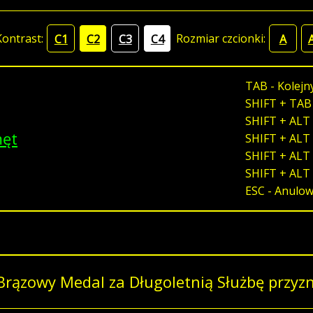
Kontrast:
Rozmiar czcionki:
C1
C2
C3
C4
A
TAB - Kolejn
SHIFT + TAB
SHIFT + ALT 
męt
SHIFT + ALT 
SHIFT + ALT 
SHIFT + ALT
ESC - Anulo
Brązowy Medal za Długoletnią Służbę przyz