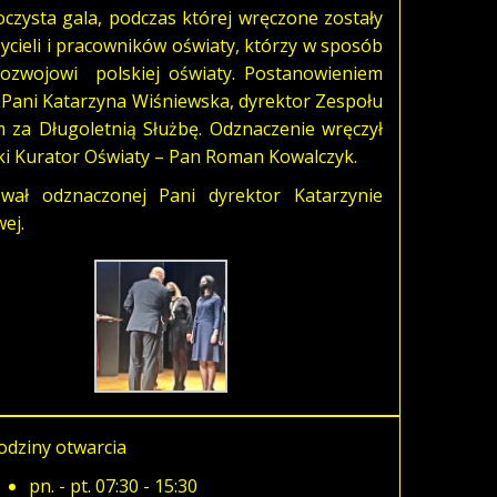
czysta gala, podczas której wręczone zostały
cieli i pracowników oświaty, którzy w sposób
 rozwojowi polskiej oświaty. Postanowieniem
. Pani Katarzyna Wiśniewska, dyrektor Zespołu
za Długoletnią Służbę. Odznaczenie wręczył
ki Kurator Oświaty – Pan Roman Kowalczyk.
ał odznaczonej Pani dyrektor Katarzynie
ej.
odziny otwarcia
pn. - pt. 07:30 - 15:30