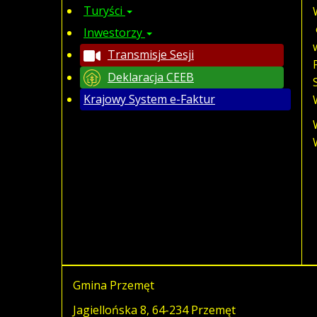
Turyści
Inwestorzy
Transmisje Sesji
Deklaracja CEEB
Krajowy System e-Faktur
Gmina Przemęt
Jagiellońska 8, 64-234 Przemęt