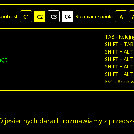
Kontrast:
Rozmiar czcionki:
C1
C2
C3
C4
A
TAB - Kolejn
SHIFT + TAB
SHIFT + ALT 
męt
SHIFT + ALT 
SHIFT + ALT 
SHIFT + ALT
ESC - Anulo
O jesiennych darach rozmawiamy z przedsz