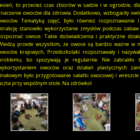
Jesień, to przecież czas zbiorów w sadzie i w ogrodzie, d
znaczenie owoców dla zdrowia. Dodatkowo, wzbogaciły swój 
owoców. Tematyką zajęć, było również rozpoznawanie i
Atrakcję stanowiło wykorzystanie zmysłów podczas zabaw 
rozpoznać owoce. Takie doświadczenia i praktyczne dzia
Wiedzą przede wszystkim, że owoce są bardzo ważne w na
owoców krajowych, Przedszkolaki rozpoznawały i nazywa
problemu, bo spożywają je regularnie. Nie zabrakło
wykorzystaniem owoców oraz działań plastycznych zai
finałowym było przygotowanie sałatki owocowej i wreszcie
uczta przy wspólnym stole. Na zdrówko!