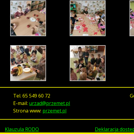
Tel.
65 549 60 72
G
E-mail:
urzad@przemet.pl
Strona www:
przemet.pl
Klauzula RODO
Deklaracja dostę