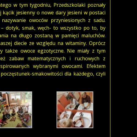
latego w tym tygodniu, Przedszkolaki poznały
kącik jesienny o nowe dary jesieni w postaci
 nazywanie owoców przyniesionych z sadu.
– dotyk, smak, węch- to wszystko po to, by
łania na długo zostaną w pamięci maluchów.
szej diecie ze względu na witaminy. Oprócz
ły także owoce egzotyczne. Nie miały z tym
 też zabaw matematycznych i ruchowych z
nspirowanych wybranymi owocami. Efektem
 poczęstunek-smakowitości dla każdego, czyli