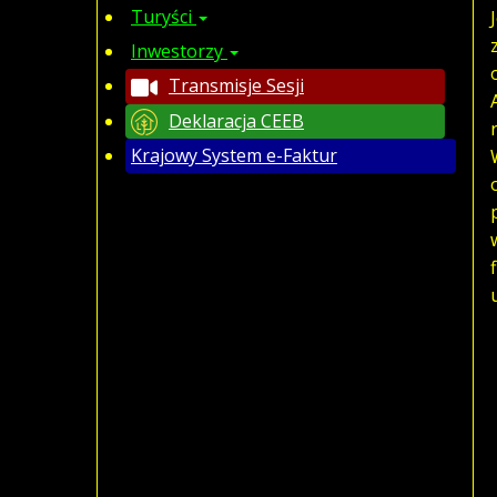
Turyści
Inwestorzy
Transmisje Sesji
Deklaracja CEEB
Krajowy System e-Faktur