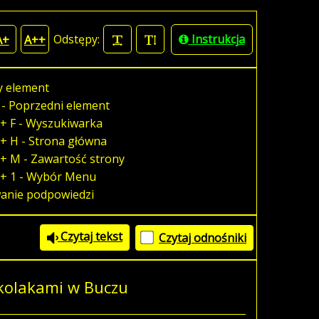
Odstępy:
Instrukcja
A+
A++
y element
 - Poprzedni element
+ F - Wyszukiwarka
+ H - Strona główna
+ M - Zawartość strony
 + 1 - Wybór Menu
wanie podpowiedzi
Czytaj tekst
Czytaj odnośniki
kolakami w Buczu