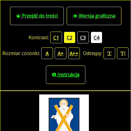
Przejdź do treści
Wersja graficzna
Kontrast:
C1
C2
C3
C4
Rozmiar czcionki:
Odstępy:
A
A+
A++
Instrukcja