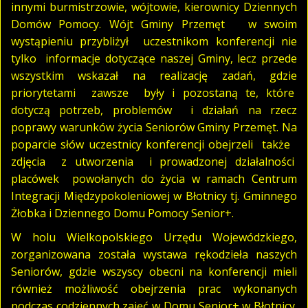
innymi burmistrzowie, wójtowie, kierownicy Dziennych
Domów Pomocy. Wójt Gminy Przemęt w swoim
wystąpieniu przybliżył uczestnikom konferencji nie
tylko informacje dotyczące naszej Gminy, lecz przede
wszystkim wskazał na realizację zadań, gdzie
priorytetami zawsze były i pozostaną te, które
dotyczą potrzeb, problemów i działań na rzecz
poprawy warunków życia Seniorów Gminy Przemęt. Na
poparcie słów uczestnicy konferencji obejrzeli także
zdjęcia z utworzenia i prowadzonej działalności
placówek powołanych do życia w ramach Centrum
Integracji Międzypokoleniowej w Błotnicy tj. Gminnego
Żłobka i Dziennego Domu Pomocy Senior+.
W holu Wielkopolskiego Urzędu Wojewódzkiego,
zorganizowana została wystawa rękodzieła naszych
Seniorów, gdzie wszyscy obecni na konferencji mieli
również możliwość obejrzenia prac wykonanych
podczas codziennych zajęć w Domu Senior+ w Błotnicy.