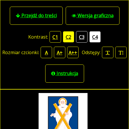
Przejdź do treści
Wersja graficzna
Kontrast:
C1
C2
C3
C4
Rozmiar czcionki:
Odstępy:
A
A+
A++
Instrukcja