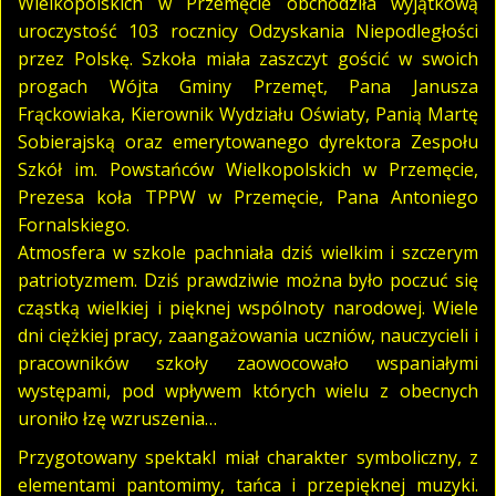
Wielkopolskich w Przemęcie obchodziła wyjątkową
uroczystość 103 rocznicy Odzyskania Niepodległości
przez Polskę. Szkoła miała zaszczyt gościć w swoich
progach Wójta Gminy Przemęt, Pana Janusza
Frąckowiaka, Kierownik Wydziału Oświaty, Panią Martę
Sobierajską oraz emerytowanego dyrektora Zespołu
Szkół im. Powstańców Wielkopolskich w Przemęcie,
Prezesa koła TPPW w Przemęcie, Pana Antoniego
Fornalskiego.
Atmosfera w szkole pachniała dziś wielkim i szczerym
patriotyzmem. Dziś prawdziwie można było poczuć się
cząstką wielkiej i pięknej wspólnoty narodowej. Wiele
dni ciężkiej pracy, zaangażowania uczniów, nauczycieli i
pracowników szkoły zaowocowało wspaniałymi
występami, pod wpływem których wielu z obecnych
uroniło łzę wzruszenia…
Przygotowany spektakl miał charakter symboliczny, z
elementami pantomimy, tańca i przepięknej muzyki.