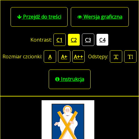
Przejdź do treści
Wersja graficzna
Kontrast:
C1
C2
C3
C4
Rozmiar czcionki:
Odstępy:
A
A+
A++
Instrukcja