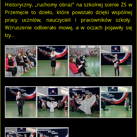
Historyczny, „ruchomy obraz” na szkolnej scenie ZS w
Przemęcie to dzieło, które powstało dzięki wspólnej
pracy uczniów, nauczycieli i pracowników szkoły.
Wzruszenie odbierało mowę, a w oczach pojawiły się
łzy…