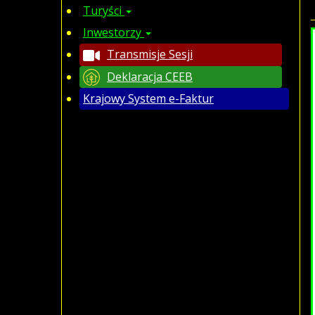
Turyści
Inwestorzy
Transmisje Sesji
Deklaracja CEEB
Krajowy System e-Faktur