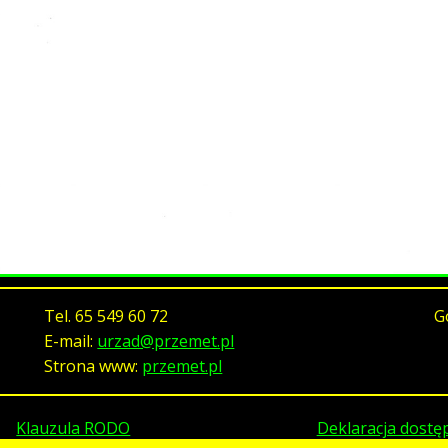
Tel.
65 549 60 72
G
E-mail:
urzad@przemet.pl
Strona www:
przemet.pl
Klauzula RODO
Deklaracja dostę