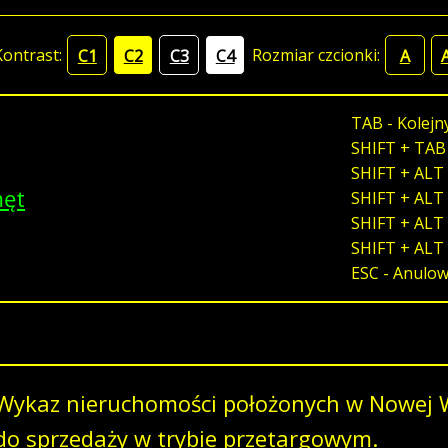
Kontrast:
Rozmiar czcionki:
C1
C2
C3
C4
A
TAB - Kolejn
SHIFT + TAB
SHIFT + ALT 
męt
SHIFT + ALT 
SHIFT + ALT 
SHIFT + ALT
ESC - Anulo
Wykaz nieruchomości położonych w Nowej W
do sprzedaży w trybie przetargowym.