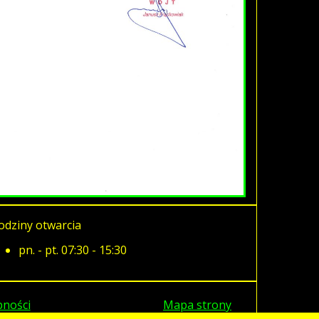
odziny otwarcia
pn. - pt. 07:30 - 15:30
pności
Mapa strony