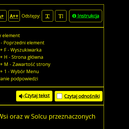
Odstępy:
Instrukcja
A+
A++
y element
 - Poprzedni element
+ F - Wyszukiwarka
+ H - Strona główna
+ M - Zawartość strony
 + 1 - Wybór Menu
wanie podpowiedzi
Czytaj tekst
Czytaj odnośniki
si oraz w Solcu przeznaczonych