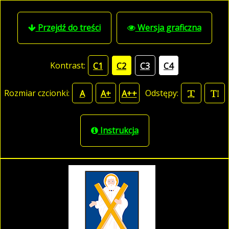
Przejdź do treści
Wersja graficzna
Kontrast:
C1
C2
C3
C4
Rozmiar czcionki:
Odstępy:
A
A+
A++
Instrukcja