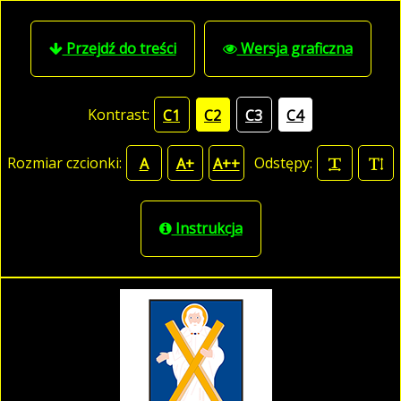
Przejdź do treści
Wersja graficzna
Kontrast:
C1
C2
C3
C4
Rozmiar czcionki:
Odstępy:
A
A+
A++
Instrukcja