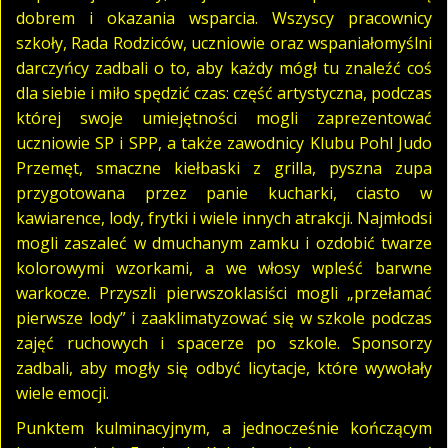
dobrem i okazania wsparcia. Wszyscy pracownicy
szkoły, Rada Rodziców, uczniowie oraz wspaniałomyślni
darczyńcy zadbali o to, aby każdy mógł tu znaleźć coś
dla siebie i miło spędzić czas: część artystyczna, podczas
której swoje umiejętności mogli zaprezentować
uczniowie SP i SPP, a także zawodnicy Klubu Pohl Judo
Przemęt, smaczne kiełbaski z grilla, pyszna zupa
przygotowana przez panie kucharki, ciasto w
kawiarence, lody, frytki i wiele innych atrakcji. Najmłodsi
mogli zaszaleć w dmuchanym zamku i ozdobić twarze
kolorowymi wzorkami, a we włosy wpleść barwne
warkocze. Przyszli pierwszoklasiści mogli „przełamać
pierwsze lody” i zaaklimatyzować się w szkole podczas
zajęć ruchowych i spacerze po szkole. Sponsorzy
zadbali, aby mogły się odbyć licytacje, które wywołały
wiele emocji.
Punktem kulminacyjnym, a jednocześnie kończącym