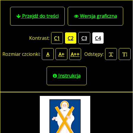
Przejdź do treści
Wersja graficzna
Kontrast:
C1
C2
C3
C4
Rozmiar czcionki:
Odstępy:
A
A+
A++
Instrukcja