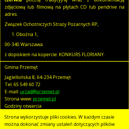
zdjęciową lub filmową na płytach CD lub pendrive na
adres:
Związek Ochotniczych Straży Pożarnych RP,
Oboźna 1,
00-340 Warszawa
z dopiskiem na kopercie: KONKURS FLORIANY.
Gmina Przemęt
Jagiellońska 8, 64-234 Przemęt
Tel.
65 549 60 72
E-mail:
urzad@przemet.pl
Strona www:
przemet.pl
Godziny otwarcia
pn. - pt. 07:30 - 15:30
Strona wykorzystuje pliki cookies. W każdym czasie
można dokonać zmiany ustaleń dotyczących plików