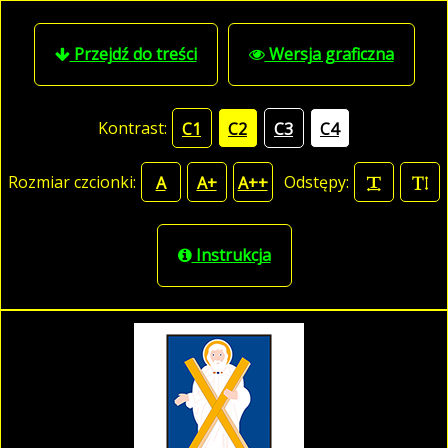
Przejdź do treści
Wersja graficzna
Kontrast:
C1
C2
C3
C4
Rozmiar czcionki:
Odstępy:
A
A+
A++
Instrukcja