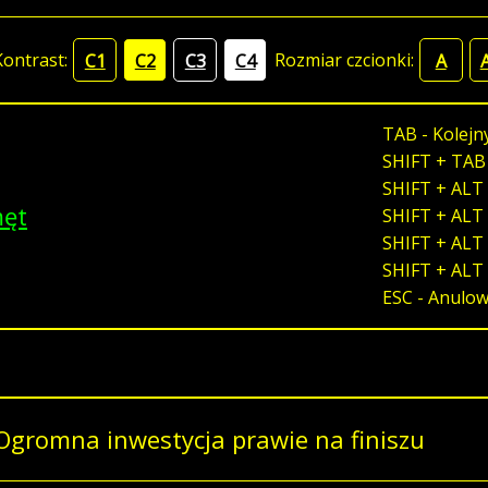
Kontrast:
Rozmiar czcionki:
C1
C2
C3
C4
A
TAB - Kolejn
SHIFT + TAB
SHIFT + ALT 
męt
SHIFT + ALT 
SHIFT + ALT 
SHIFT + ALT
ESC - Anulo
Ogromna inwestycja prawie na finiszu