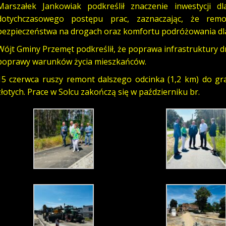
Marszałek Jankowiak podkreślił znaczenie inwestycji d
dotychczasowego postępu prac, zaznaczając, że re
bezpieczeństwa na drogach oraz komfortu podróżowania dla
Wójt Gminy Przemęt podkreślił, że poprawa infrastruktury d
poprawy warunków życia mieszkańców.
15 czerwca ruszy remont dalszego odcinka (1,2 km) do gr
złotych. Prace w Solcu zakończą się w październiku br.