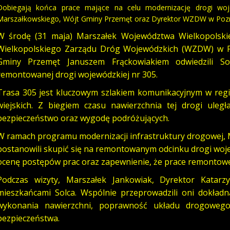
Dobiegają końca prace mające na celu modernizację drogi woje
Marszałkowskiego, Wójt Gminy Przemęt oraz Dyrektor WZDW w Poznan
W środę (31 maja) Marszałek Województwa Wielkopolski
Wielkopolskiego Zarządu Dróg Wojewódzkich (WZDW) w 
Gminy Przemęt Januszem Frąckowiakiem odwiedzili So
remontowanej drogi wojewódzkiej nr 305.
Trasa 305 jest kluczowym szlakiem komunikacyjnym w regio
wiejskich. Z biegiem czasu nawierzchnia tej drogi ule
bezpieczeństwo oraz wygodę podróżujących.
W ramach programu modernizacji infrastruktury drogowej, M
postanowili skupić się na remontowanym odcinku drogi wojew
ocenę postępów prac oraz zapewnienie, że prace remontow
Podczas wizyty, Marszałek Jankowiak, Dyrektor Katarz
mieszkańcami Solca. Wspólnie przeprowadzili oni dokład
wykonania nawierzchni, poprawność układu drogowego
bezpieczeństwa.