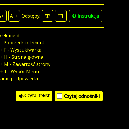
Odstępy:
Instrukcja
A+
A++
y element
 - Poprzedni element
+ F - Wyszukiwarka
+ H - Strona główna
+ M - Zawartość strony
 + 1 - Wybór Menu
wanie podpowiedzi
Czytaj tekst
Czytaj odnośniki