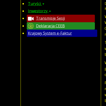
Turyści
Inwestorzy
Transmisje Sesji
Deklaracja CEEB
Krajowy System e-Faktur