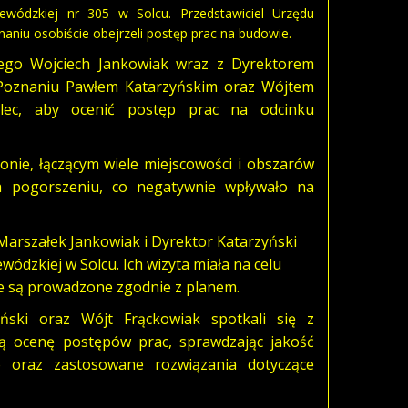
wódzkiej nr 305 w Solcu. Przedstawiciel Urzędu
iu osobiście obejrzeli postęp prac na budowie.
ego Wojciech Jankowiak wraz z Dyrektorem
Poznaniu Pawłem Katarzyńskim oraz Wójtem
lec, aby ocenić postęp prac na odcinku
nie, łączącym wiele miejscowości i obszarów
gła pogorszeniu, co negatywnie wpływało na
arszałek Jankowiak i Dyrektor Katarzyński
ódzkiej w Solcu. Ich wizyta miała na celu
e są prowadzone zgodnie z planem.
yński oraz Wójt Frąckowiak spotkali się z
ną ocenę postępów prac, sprawdzając jakość
 oraz zastosowane rozwiązania dotyczące