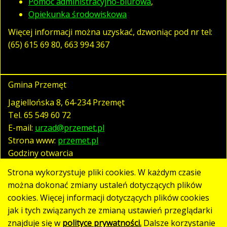
Pomoc administracyjno-biurowa
,
Opiekunka środowiskowa
Więcej informacji można uzyskać, dzwoniąc pod nr tel:
(65) 615 69 80, 663 994 367
Gmina Przemęt
Jagiellońska 8, 64-234 Przemęt
Tel.
65 549 60 72
E-mail:
urzad@przemet.pl
Strona www:
przemet.pl
Godziny otwarcia
pn. - pt. 07:30 - 15:30
Strona wykorzystuje pliki cookies. W każdym czasie
można dokonać zmiany ustaleń dotyczących plików
cookies. Więcej informacji dotyczących plików cookies
Polityka prywatności
jak i tych związanych ze zmianą ustawień przeglądarki
Klauzula RODO
znajduje się w
polityce prywatności.
Dalsze korzystanie