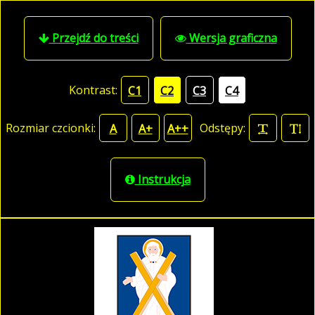
Przejdź do treści
Wersja graficzna
Kontrast:
C1
C2
C3
C4
Rozmiar czcionki:
Odstępy:
A
A+
A++
Instrukcja