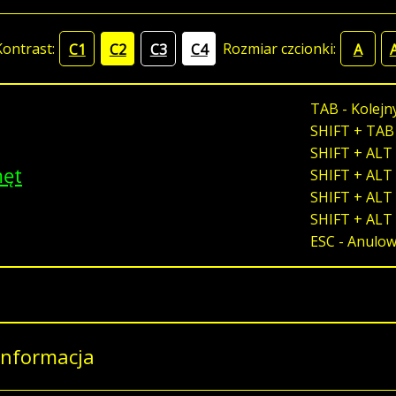
Kontrast:
Rozmiar czcionki:
C1
C2
C3
C4
A
TAB - Kolejn
SHIFT + TAB
SHIFT + ALT 
męt
SHIFT + ALT 
SHIFT + ALT 
SHIFT + ALT
ESC - Anulo
Informacja