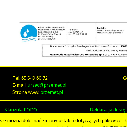
Tel.
65 549 60 72
G
E-mail:
urzad@przemet.pl
Strona www:
przemet.pl
Klauzula RODO
Deklaracja dostę
asie można dokonać zmiany ustaleń dotyczących plików cooki