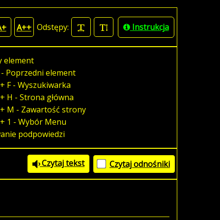
Odstępy:
Instrukcja
A+
A++
y element
 - Poprzedni element
+ F - Wyszukiwarka
+ H - Strona główna
+ M - Zawartość strony
 + 1 - Wybór Menu
wanie podpowiedzi
Czytaj tekst
Czytaj odnośniki