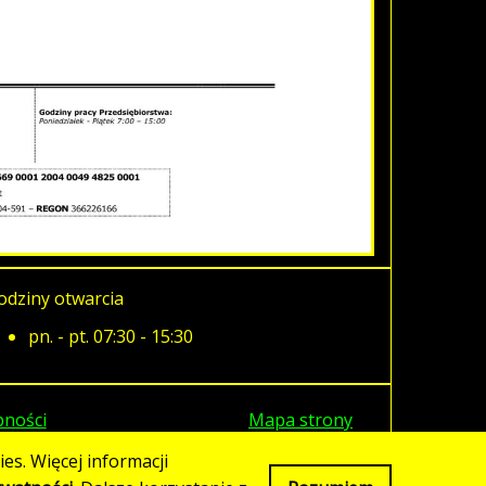
odziny otwarcia
pn. - pt. 07:30 - 15:30
pności
Mapa strony
es. Więcej informacji