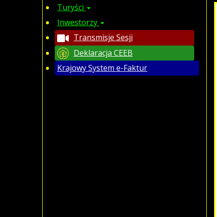
Turyści
Inwestorzy
Transmisje Sesji
Deklaracja CEEB
Krajowy System e-Faktur