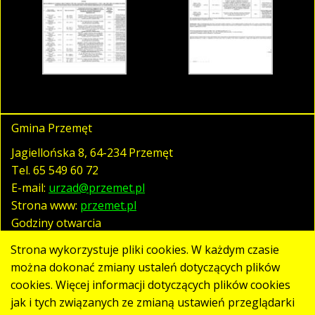
Gmina Przemęt
Jagiellońska 8, 64-234 Przemęt
Tel.
65 549 60 72
E-mail:
urzad@przemet.pl
Strona www:
przemet.pl
Godziny otwarcia
pn. - pt. 07:30 - 15:30
Strona wykorzystuje pliki cookies. W każdym czasie
można dokonać zmiany ustaleń dotyczących plików
cookies. Więcej informacji dotyczących plików cookies
Polityka prywatności
jak i tych związanych ze zmianą ustawień przeglądarki
Klauzula RODO