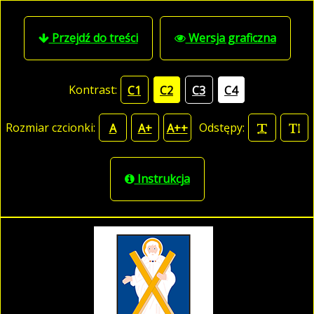
Przejdź do treści
Wersja graficzna
Kontrast:
C1
C2
C3
C4
Rozmiar czcionki:
Odstępy:
A
A+
A++
Instrukcja