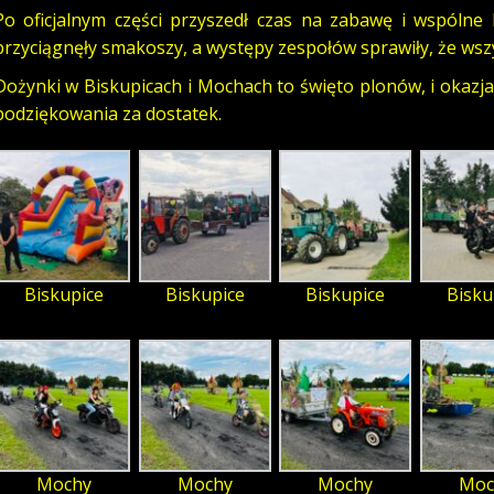
Po oficjalnym części przyszedł czas na zabawę i wspólne 
przyciągnęły smakoszy, a występy zespołów sprawiły, że wszys
Dożynki w Biskupicach i Mochach to święto plonów, i okazja
podziękowania za dostatek.
Biskupice
Biskupice
Biskupice
Bisku
Mochy
Mochy
Mochy
Moc