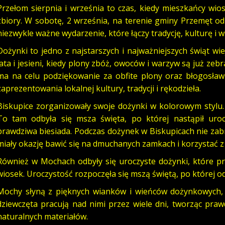
Przełom sierpnia i września to czas, kiedy mieszkańcy wi
zbiory. W sobotę, 2 września, na terenie gminy Przemęt od
niezwykle ważne wydarzenie, które łączy tradycję, kulturę i 
Dożynki to jedno z najstarszych i najważniejszych świąt w
lata i jesieni, kiedy plony zbóż, owoców i warzyw są już zeb
ma na celu podziękowanie za obfite plony oraz błogosław
zaprezentowania lokalnej kultury, tradycji i rękodzieła.
Biskupice zorganizowały swoje dożynki w kolorowym stylu. 
To tam odbyła się msza święta, po której nastąpił uro
prawdziwa biesiada. Podczas dożynek w Biskupicach nie zabra
miały okazję bawić się na dmuchanych zamkach i korzystać z
Również w Mochach odbyły się uroczyste dożynki, które pr
wiosek. Uroczystość rozpoczęła się mszą świętą, po której 
Mochy słyną z pięknych wianków i wieńców dożynkowych, 
dziewczęta pracują nad nimi przez wiele dni, tworząc praw
naturalnych materiałów.