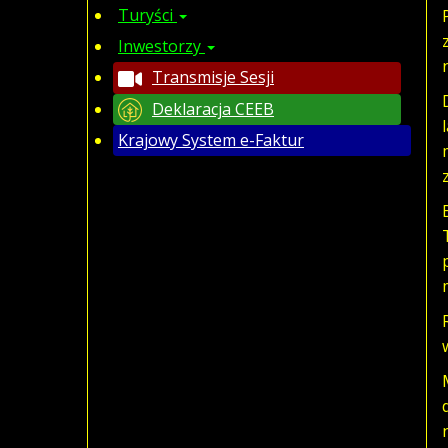
Turyści
Inwestorzy
Transmisje Sesji
Deklaracja CEEB
Krajowy System e-Faktur