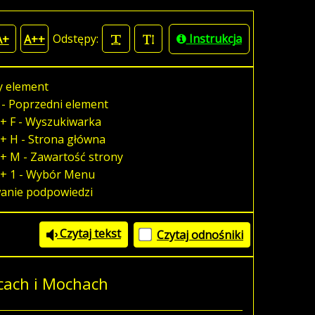
Odstępy:
Instrukcja
A+
A++
y element
 - Poprzedni element
+ F - Wyszukiwarka
+ H - Strona główna
+ M - Zawartość strony
 + 1 - Wybór Menu
wanie podpowiedzi
Czytaj tekst
Czytaj odnośniki
cach i Mochach