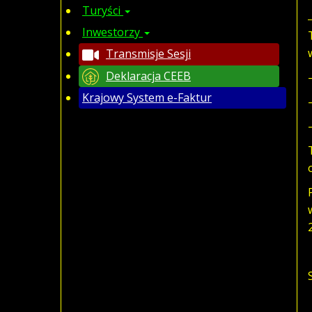
Turyści
Inwestorzy
Transmisje Sesji
Deklaracja CEEB
Krajowy System e-Faktur