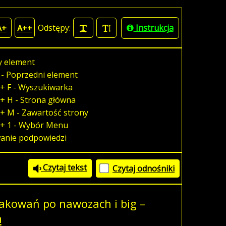
Odstępy:
Instrukcja
A+
A++
y element
 - Poprzedni element
+ F - Wyszukiwarka
+ H - Strona główna
+ M - Zawartość strony
 + 1 - Wybór Menu
wanie podpowiedzi
Czytaj tekst
Czytaj odnośniki
pakowań po nawozach i big –
j!