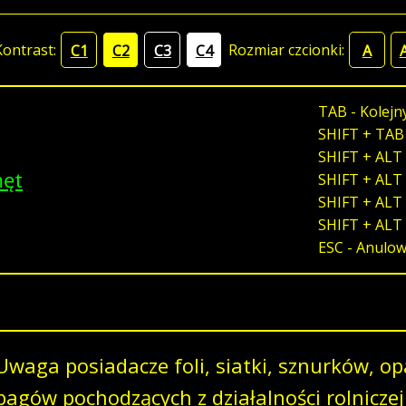
Kontrast:
Rozmiar czcionki:
C1
C2
C3
C4
A
TAB - Kolejn
SHIFT + TAB
SHIFT + ALT 
męt
SHIFT + ALT 
SHIFT + ALT 
SHIFT + ALT
ESC - Anulo
Uwaga posiadacze foli, siatki, sznurków, o
bagów pochodzących z działalności rolnicze