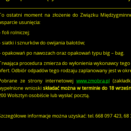
To ostatni moment na złożenie do Związku Międzygminn
wsparcie usunięcia:
– foli rolniczej;
– siatki i sznurków do owijania balotów;
– opakowań po nawozach oraz opakowań typu big – bag.
Trwająca procedura zmierza do wyłonienia wykonawcy tego 
ofert. Odbiór odpadów tego rodzaju zaplanowany jest w okre
Pobrane ze strony internetowej
www.zmobra.pl
(zakładk
wypełnione wnioski
składać można w terminie do 18 wrześn
200 Wolsztyn osobiście lub wysłać pocztą.
Szczegółowe informacje można uzyskać: tel. 668 097 423, 68 