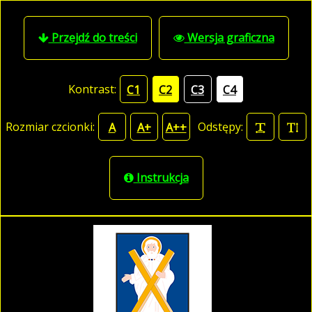
Przejdź do treści
Wersja graficzna
Kontrast:
C1
C2
C3
C4
Rozmiar czcionki:
Odstępy:
A
A+
A++
Instrukcja