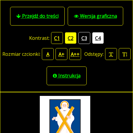
Przejdź do treści
Wersja graficzna
Kontrast:
C1
C2
C3
C4
Rozmiar czcionki:
Odstępy:
A
A+
A++
Instrukcja