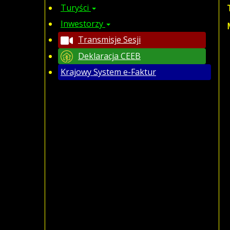
Turyści
Inwestorzy
Transmisje Sesji
Deklaracja CEEB
Krajowy System e-Faktur