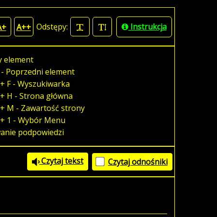
Odstępy:
Instrukcja
A+
A++
y element
 - Poprzedni element
+ F - Wyszukiwarka
+ H - Strona główna
+ M - Zawartość strony
 + 1 - Wybór Menu
wanie podpowiedzi
Czytaj tekst
Czytaj odnośniki