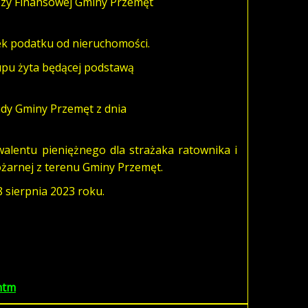
ozy Finansowej Gminy Przemęt
ek podatku od nieruchomości.
upu żyta będącej podstawą
ady Gminy Przemęt z dnia
walentu pieniężnego dla strażaka ratownika i
ożarnej z terenu Gminy Przemęt.
8 sierpnia 2023 roku.
htm