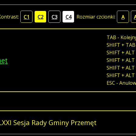
Kontrast:
Rozmiar czcionki:
C1
C2
C3
C4
A
TAB - Kolejn
SHIFT + TAB
SHIFT + ALT 
męt
SHIFT + ALT 
SHIFT + ALT 
SHIFT + ALT
ESC - Anulo
LXXI Sesja Rady Gminy Przemęt