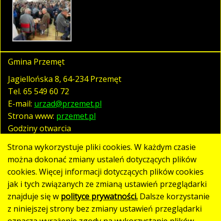
Gmina Przemęt
Jagiellońska 8, 64-234 Przemęt
Tel.
65 549 60 72
E-mail:
urzad@przemet.pl
Strona www:
przemet.pl
Godziny otwarcia
pn. - pt. 07:30 - 15:30
Strona wykorzystuje pliki cookies. W każdym czasie
można dokonać zmiany ustaleń dotyczących plików
cookies. Więcej informacji dotyczących plików cookies
Polityka prywatności
jak i tych związanych ze zmianą ustawień przeglądarki
Klauzula RODO
znajduje się w
polityce prywatności.
Dalsze korzystanie
Deklaracja dostępności
z niniejszej strony bez zmiany ustawień przeglądarki