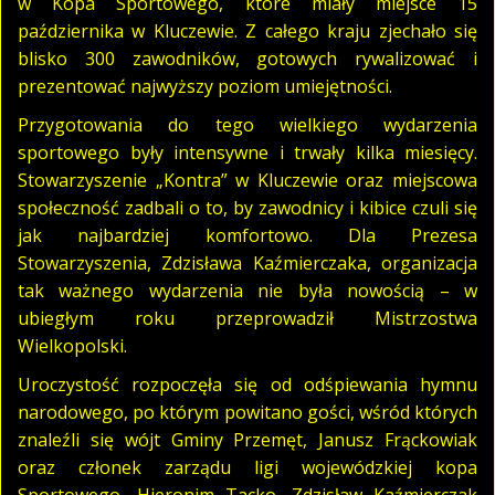
w Kopa Sportowego, które miały miejsce 15
października w Kluczewie. Z całego kraju zjechało się
blisko 300 zawodników, gotowych rywalizować i
prezentować najwyższy poziom umiejętności.
Przygotowania do tego wielkiego wydarzenia
sportowego były intensywne i trwały kilka miesięcy.
Stowarzyszenie „Kontra” w Kluczewie oraz miejscowa
społeczność zadbali o to, by zawodnicy i kibice czuli się
jak najbardziej komfortowo. Dla Prezesa
Stowarzyszenia, Zdzisława Kaźmierczaka, organizacja
tak ważnego wydarzenia nie była nowością – w
ubiegłym roku przeprowadził Mistrzostwa
Wielkopolski.
Uroczystość rozpoczęła się od odśpiewania hymnu
narodowego, po którym powitano gości, wśród których
znaleźli się wójt Gminy Przemęt, Janusz Frąckowiak
oraz członek zarządu ligi wojewódzkiej kopa
Sportowego, Hieronim Tacko. Zdzisław Kaźmierczak