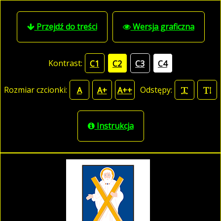
Przejdź do treści
Wersja graficzna
Kontrast:
C1
C2
C3
C4
Rozmiar czcionki:
Odstępy:
A
A+
A++
Instrukcja