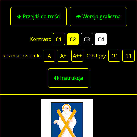
Przejdź do treści
Wersja graficzna
Kontrast:
C1
C2
C3
C4
Rozmiar czcionki:
Odstępy:
A
A+
A++
Instrukcja