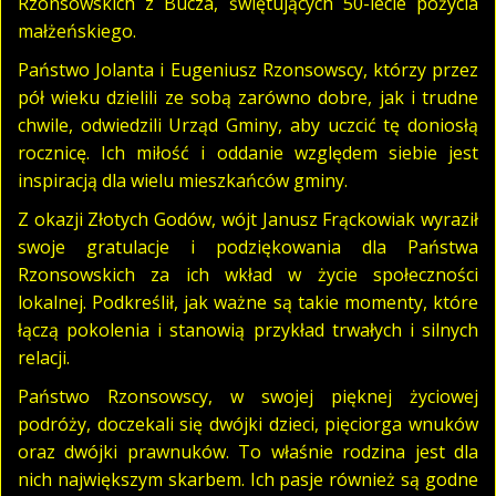
Rzonsowskich z Bucza, świętujących 50-lecie pożycia
małżeńskiego.
Państwo Jolanta i Eugeniusz Rzonsowscy, którzy przez
pół wieku dzielili ze sobą zarówno dobre, jak i trudne
chwile, odwiedzili Urząd Gminy, aby uczcić tę doniosłą
rocznicę. Ich miłość i oddanie względem siebie jest
inspiracją dla wielu mieszkańców gminy.
Z okazji Złotych Godów, wójt Janusz Frąckowiak wyraził
swoje gratulacje i podziękowania dla Państwa
Rzonsowskich za ich wkład w życie społeczności
lokalnej. Podkreślił, jak ważne są takie momenty, które
łączą pokolenia i stanowią przykład trwałych i silnych
relacji.
Państwo Rzonsowscy, w swojej pięknej życiowej
podróży, doczekali się dwójki dzieci, pięciorga wnuków
oraz dwójki prawnuków. To właśnie rodzina jest dla
nich największym skarbem. Ich pasje również są godne