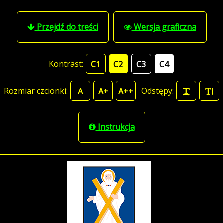
Przejdź do treści
Wersja graficzna
Kontrast:
C1
C2
C3
C4
Rozmiar czcionki:
Odstępy:
A
A+
A++
Instrukcja