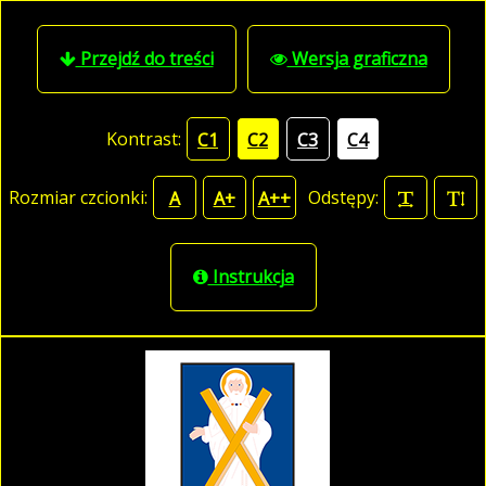
Przejdź do treści
Wersja graficzna
Kontrast:
C1
C2
C3
C4
Rozmiar czcionki:
Odstępy:
A
A+
A++
Instrukcja