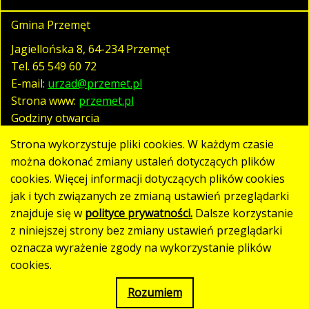
Gmina Przemęt
Jagiellońska 8, 64-234 Przemęt
Tel.
65 549 60 72
E-mail:
urzad@przemet.pl
Strona www:
przemet.pl
Godziny otwarcia
pn. - pt. 07:30 - 15:30
Strona wykorzystuje pliki cookies. W każdym czasie
można dokonać zmiany ustaleń dotyczących plików
cookies. Więcej informacji dotyczących plików cookies
Polityka prywatności
jak i tych związanych ze zmianą ustawień przeglądarki
Klauzula RODO
znajduje się w
polityce prywatności.
Dalsze korzystanie
Deklaracja dostępności
z niniejszej strony bez zmiany ustawień przeglądarki
oznacza wyrażenie zgody na wykorzystanie plików
Mapa strony
cookies.
Rozumiem
Strona utworzona w standardzie WCAG 2.1