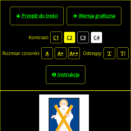
Przejdź do treści
Wersja graficzna
Kontrast:
C1
C2
C3
C4
Rozmiar czcionki:
Odstępy:
A
A+
A++
Instrukcja