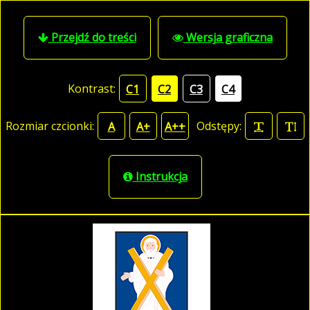
Przejdź do treści
Wersja graficzna
Kontrast:
C1
C2
C3
C4
Rozmiar czcionki:
Odstępy:
A
A+
A++
Instrukcja