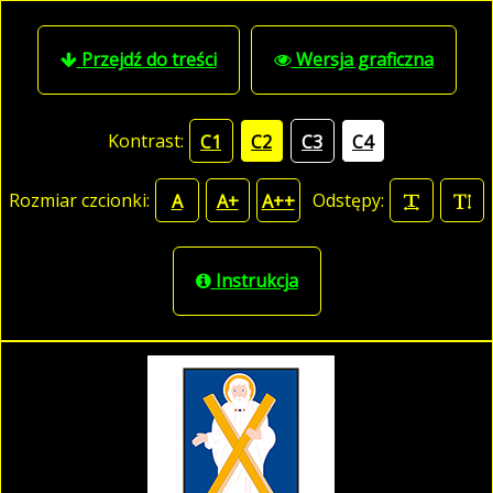
Przejdź do treści
Wersja graficzna
Kontrast:
C1
C2
C3
C4
Rozmiar czcionki:
Odstępy:
A
A+
A++
Instrukcja