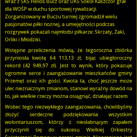
wraz z SKS Helios Bucz oraz UKS Sokół Kaszczor grał
dla WOŚP w duchu sportowej rywalizacji.
Zorganizowany w Buczu turniej zgromadził wielu
pasjonatów piłki nożnej, a umiejętności podczas
rozgrywek pokazali najmłodsi piłkarze: Skrzaty, Żaki,
Orliki i Młodziki.
Wstępne przeliczenia mówią, że tegoroczna zbiórka
przyniosła kwotę 64 113,13 zł, bijąc ubiegłoroczny
rekord (42 949,97 zł). Jest to wynik, który pokazuje
ogromne serce i zaangażowanie mieszkańców gminy
Przemęt oraz ich gości. Kwota ta, choć jeszcze może
ulec nieznacznym zmianom, stanowi wyraźny dowód na
to, jak wielkie rzeczy można osiągnąć, działając razem.
Wobec tego niezwykłego zaangażowania, chcielibyśmy
złożyć serdeczne podziękowania wszystkim
wolontariuszom, którzy z niesłabnącym zapałem
przyczynili się do sukcesu Wielkiej Orkiestry