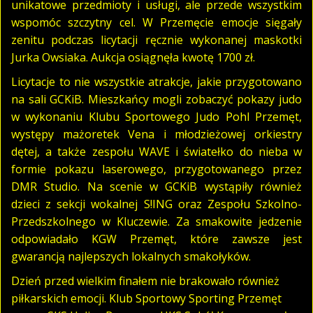
unikatowe przedmioty i usługi, ale przede wszystkim
wspomóc szczytny cel. W Przemęcie emocje sięgały
zenitu podczas licytacji ręcznie wykonanej maskotki
Jurka Owsiaka. Aukcja osiągnęła kwotę 1700 zł.
Licytacje to nie wszystkie atrakcje, jakie przygotowano
na sali GCKiB. Mieszkańcy mogli zobaczyć pokazy judo
w wykonaniu Klubu Sportowego Judo Pohl Przemęt,
występy mażoretek Vena i młodzieżowej orkiestry
dętej, a także zespołu WAVE i światełko do nieba w
formie pokazu laserowego, przygotowanego przez
DMR Studio. Na scenie w GCKiB wystąpiły również
dzieci z sekcji wokalnej S!ING oraz Zespołu Szkolno-
Przedszkolnego w Kluczewie. Za smakowite jedzenie
odpowiadało KGW Przemęt, które zawsze jest
gwarancją najlepszych lokalnych smakołyków.
Dzień przed wielkim finałem nie brakowało również
piłkarskich emocji. Klub Sportowy Sporting Przemęt