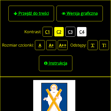
Przejdź do treści
Wersja graficzna
Kontrast:
C1
C2
C3
C4
Rozmiar czcionki:
Odstępy:
A
A+
A++
Instrukcja