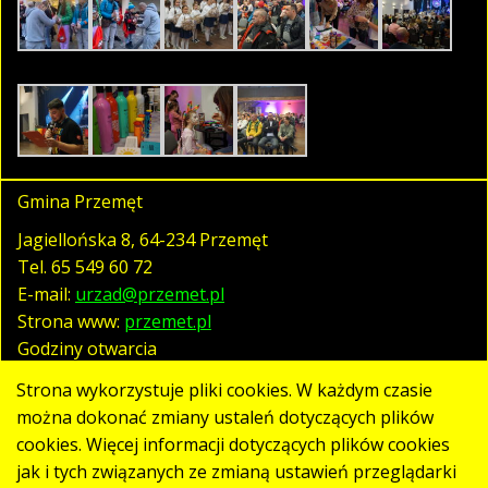
Gmina Przemęt
Jagiellońska 8, 64-234 Przemęt
Tel.
65 549 60 72
E-mail:
urzad@przemet.pl
Strona www:
przemet.pl
Godziny otwarcia
pn. - pt. 07:30 - 15:30
Strona wykorzystuje pliki cookies. W każdym czasie
można dokonać zmiany ustaleń dotyczących plików
cookies. Więcej informacji dotyczących plików cookies
Polityka prywatności
jak i tych związanych ze zmianą ustawień przeglądarki
Klauzula RODO