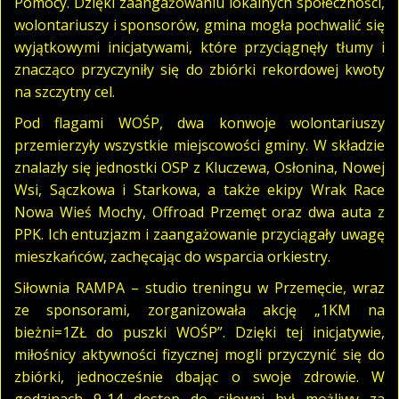
Pomocy. Dzięki zaangażowaniu lokalnych społeczności,
wolontariuszy i sponsorów, gmina mogła pochwalić się
wyjątkowymi inicjatywami, które przyciągnęły tłumy i
znacząco przyczyniły się do zbiórki rekordowej kwoty
na szczytny cel.
Pod flagami WOŚP, dwa konwoje wolontariuszy
przemierzyły wszystkie miejscowości gminy. W składzie
znalazły się jednostki OSP z Kluczewa, Osłonina, Nowej
Wsi, Sączkowa i Starkowa, a także ekipy Wrak Race
Nowa Wieś Mochy, Offroad Przemęt oraz dwa auta z
PPK. Ich entuzjazm i zaangażowanie przyciągały uwagę
mieszkańców, zachęcając do wsparcia orkiestry.
Siłownia RAMPA – studio treningu w Przemęcie, wraz
ze sponsorami, zorganizowała akcję „1KM na
bieżni=1ZŁ do puszki WOŚP”. Dzięki tej inicjatywie,
miłośnicy aktywności fizycznej mogli przyczynić się do
zbiórki, jednocześnie dbając o swoje zdrowie. W
godzinach 9-14 dostęp do siłowni był możliwy za