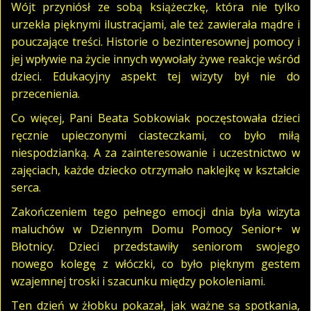
Wójt przyniósł ze sobą książeczkę, która nie tylko
urzekła pięknymi ilustracjami, ale też zawierała mądre i
pouczające treści. Historie o bezinteresownej pomocy i
jej wpływie na życie innych wywołały żywe reakcje wśród
dzieci. Edukacyjny aspekt tej wizyty był nie do
przecenienia.
Co więcej, Pani Beata Sobkowiak poczęstowała dzieci
ręcznie upieczonymi ciasteczkami, co było miłą
niespodzianką. A za zainteresowanie i uczestnictwo w
zajęciach, każde dziecko otrzymało naklejkę w kształcie
serca.
Zakończeniem tego pełnego emocji dnia była wizyta
maluchów w Dziennym Domu Pomocy Senior+ w
Błotnicy. Dzieci przedstawiły seniorom swojego
nowego kolegę z włóczki, co było pięknym gestem
wzajemnej troski i szacunku między pokoleniami.
Ten dzień w żłobku pokazał, jak ważne są spotkania,