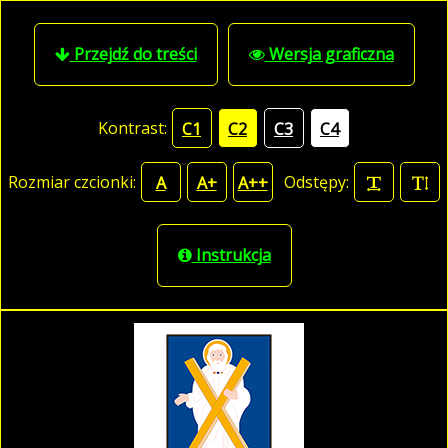
Przejdź do treści
Wersja graficzna
Kontrast:
C1
C2
C3
C4
Rozmiar czcionki:
Odstępy:
A
A+
A++
Instrukcja