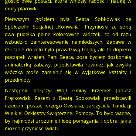
gościć dwie postaci, które wniosły radość i naukę w
mury placówki.
Pierwszym gościem była Beata Sobkowiak ze
Spółdzielni Socjalnej „Konwalia”. Przyniosła ze sobą
dwa pudełka pełne kolorowych włóczek, co od razu
wzbudziło zainteresowanie najmłodszych. Zabawa w
rzucanie do celu była prawdziwą frajdą, ale to dopiero
początek wrażeń. Pani Beata, poza byciem doskonałą
animatorką zabawy, przedstawiła również, jak zwykła
włóczka może zamienić się w wyjątkowe kształty i
przedmioty.
Następnie dołączył Wójt Gminy Przemęt Janusz
Frąckowiak. Razem z Beatą Sobkowiak przedstawili
dzieciom postać Jerzego Owsiaka, założyciela Fundacji
Wielkiej Orkiestry Świątecznej Pomocy. To było ważne,
by najmłodsi zrozumieli ideę pomagania i dobra, jakie
można przynieść światu.