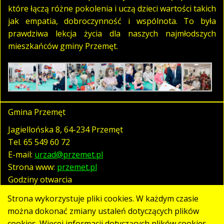
które łączą różne pokolenia i uczą dzieci wartości takich
jak empatia, dobroczynność i wspólnota. To była
prawdziwa lekcja życia dla naszych najmłodszych
mieszkańców gminy Przemęt.
Gmina Przemęt
Jagiellońska 8, 64-234 Przemęt
Tel.
65 549 60 72
E-mail:
urzad@przemet.pl
Strona www:
przemet.pl
Godziny otwarcia
pn. - pt. 07:30 - 15:30
Strona wykorzystuje pliki cookies. W każdym czasie
można dokonać zmiany ustaleń dotyczących plików
cookies. Więcej informacji dotyczących plików cookies