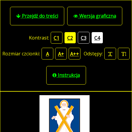
Przejdź do treści
Wersja graficzna
Kontrast:
C1
C2
C3
C4
Rozmiar czcionki:
Odstępy:
A
A+
A++
Instrukcja