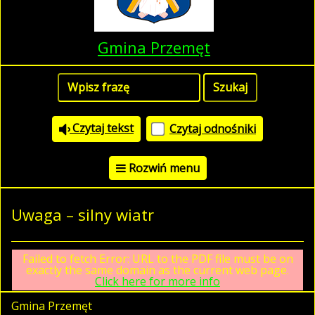
Gmina Przemęt
Czytaj tekst
Czytaj odnośniki
Rozwiń menu
Uwaga – silny wiatr
Failed to fetch Error: URL to the PDF file must be on
exactly the same domain as the current web page.
Click here for more info
Gmina Przemęt