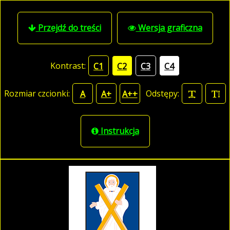
Przejdź do treści
Wersja graficzna
Kontrast:
C1
C2
C3
C4
Rozmiar czcionki:
Odstępy:
A
A+
A++
Instrukcja