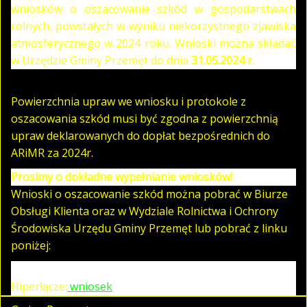
wniosków o oszacowanie szkód w gospodarstwach
rolnych, powstałych w wyniku niekorzystnego zjawiska
atmosferycznego w 2024 roku. Wnioski można składać
w Urzędzie Gminy Przemęt do dnia
31.05.2024 r.
Powierzchnia upraw we wniosku i protokole z
oszacowania szkód musi być zgodna z powierzchnią
upraw deklarowanych do dopłat bezpośrednich do
ARiMR za 2024r.
Prosimy o dokładne wypełnianie wniosków!
Wnioski o oszacowanie szkód można pobrać w Biurze
Obsługi Klienta oraz w Wydziale Rolnictwa i Ochrony
Środowiska
Urzędu Gminy Przemęt lub
pobrać z linku
poniżej:
Hiperłącze:
wniosek