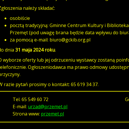
Zgłoszenia należy składać:
osobiście
pocztą tradycyjną: Gminne Centrum Kultury i Biblioteka 
Przemęt (pod uwagę brana będzie data wpływu do biur
za pomocą e-mail: biuro@gckib.org.pl
do dnia
31 maja 2024 roku
.
O wyborze oferty lub jej odrzuceniu wystawcy zostaną poin
telefonicznie. Ogłoszeniodawca ma prawo odmowy udostępni
przyczyny.
W razie pytań prosimy o kontakt: 65 619 34 37.
Tel.
65 549 60 72
G
E-mail:
urzad@przemet.pl
Strona www:
przemet.pl