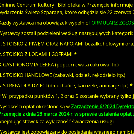
Gminne Centrum Kultury i Biblioteka w Przemęcie informuje
wydarzenia Święto Szparaga, które odbędzie się 22 czerwca 
Każdy wystawca ma obowiązek wypełnić
FORMULARZ ZGŁO
Wystawcy zostali podzieleni według następujących kategorii:
1. STOISKO Z PIWEM ORAZ NAPOJAMI bezalkoholowymi or
2. STOISKO Z LODAMI I GOFRAMI
*
3. GASTRONOMIA LEKKA (popcorn, wata cukrowa itp.)
4. STOISKO HANDLOWE (zabawki, odzież, rękodzieło itp.)
5. STREFA DLA DZIECI (dmuchańce, karuzele, animacje itp.)
*
*
W przypadku punktów 1, 2 oraz 5 zostanie wybrany
tylko 
Wysokości opłat określone są w
Zarządzenie 6/2024 Dyrekto
Przemęcie z dnia 28 marca 2024 r. w sprawie ustalenia opłat
obejmując stawek za wyłączność świadczenia usługi.
Wystawca jest zobowiązany do posiadania własnego namiotu