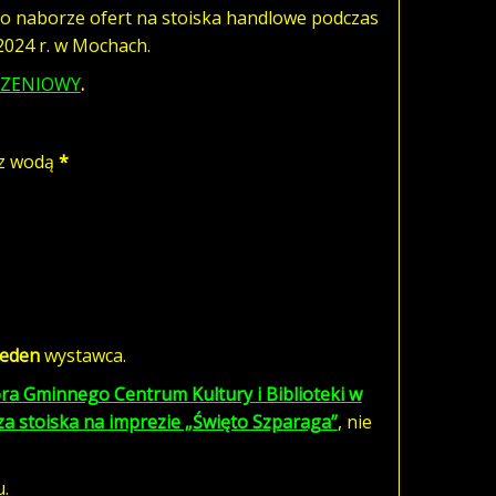
 o naborze ofert na stoiska handlowe podczas
2024 r. w Mochach.
SZENIOWY
.
az wodą
*
jeden
wystawca.
ra Gminnego Centrum Kultury i Biblioteki w
 za stoiska na imprezie „Święto Szparaga”
, nie
.