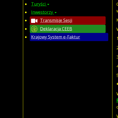
Turyści
Inwestorzy
Transmisje Sesji
Deklaracja CEEB
Krajowy System e-Faktur