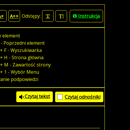
Odstępy:
Instrukcja
A+
A++
y element
 - Poprzedni element
+ F - Wyszukiwarka
+ H - Strona główna
+ M - Zawartość strony
 + 1 - Wybór Menu
wanie podpowiedzi
Czytaj tekst
Czytaj odnośniki