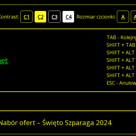
Kontrast:
Rozmiar czcionki:
C1
C2
C3
C4
A
TAB - Kolejn
SHIFT + TAB
SHIFT + ALT 
męt
SHIFT + ALT 
SHIFT + ALT 
SHIFT + ALT
ESC - Anulo
Nabór ofert – Święto Szparaga 2024