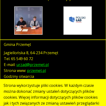
Gmina Przemęt
Jagiellońska 8, 64-234 Przemęt
Tel.
65 549 60 72
E-mail:
urzad@przemet.pl
Strona www:
przemet.pl
Godziny otwarcia
pn. - pt. 07:30 - 15:30
Strona wykorzystuje pliki cookies. W każdym czasie
można dokonać zmiany ustaleń dotyczących plików
cookies. Więcej informacji dotyczących plików cookies
Polityka prywatności
jak i tych związanych ze zmianą ustawień przeglądarki