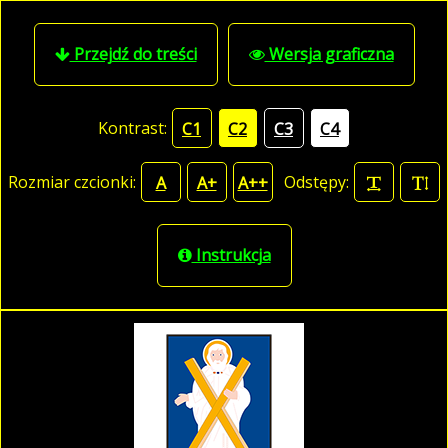
Przejdź do treści
Wersja graficzna
Kontrast:
C1
C2
C3
C4
Rozmiar czcionki:
Odstępy:
A
A+
A++
Instrukcja