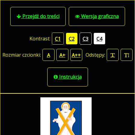
Przejdź do treści
Wersja graficzna
Kontrast:
C1
C2
C3
C4
Rozmiar czcionki:
Odstępy:
A
A+
A++
Instrukcja