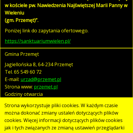
w kościele pw. Nawiedzenia Najświętszej Marii Panny w
Wieleniu
(gm. Przemęt)”.
Poniżej link do zapytania ofertowego.
https://sanktuariumwielen.pl/
Gmina Przemęt
Jagiellońska 8, 64-234 Przemęt
Tel.
65 549 60 72
E-mail:
urzad@przemet.pl
Strona www:
przemet.pl
Godziny otwarcia
pn. - pt. 07:30 - 15:30
Strona wykorzystuje pliki cookies. W każdym czasie
można dokonać zmiany ustaleń dotyczących plików
cookies. Więcej informacji dotyczących plików cookies
Polityka prywatności
jak i tych związanych ze zmianą ustawień przeglądarki
Klauzula RODO