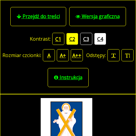
Przejdź do treści
Wersja graficzna
Kontrast:
C1
C2
C3
C4
Rozmiar czcionki:
Odstępy:
A
A+
A++
Instrukcja