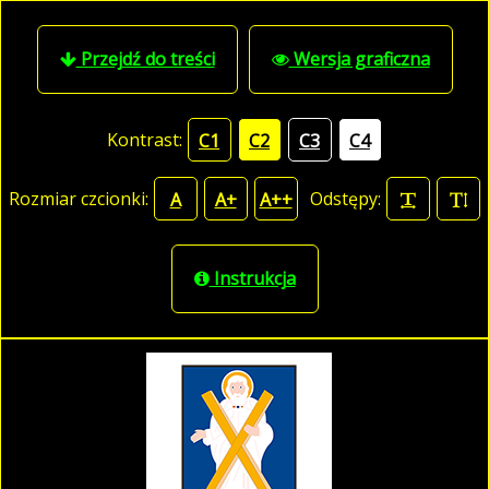
Przejdź do treści
Wersja graficzna
Kontrast:
C1
C2
C3
C4
Rozmiar czcionki:
Odstępy:
A
A+
A++
Instrukcja