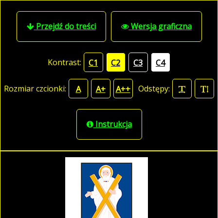
Przejdź do treści
Wersja graficzna
Kontrast:
C1
C2
C3
C4
Rozmiar czcionki:
Odstępy:
A
A+
A++
Instrukcja