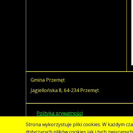
Gmina Przemęt
Jagiellońska 8, 64-234 Przemęt
Polityka prywatności
Strona wykorzystuje pliki cookies. W każdym cz
dotyczących plików cookies jak i tych związanyc