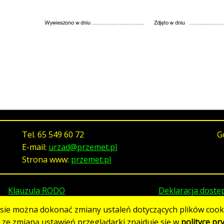
Tel.
65 549 60 72
G
E-mail:
urzad@przemet.pl
Strona www:
przemet.pl
Klauzula RODO
Deklaracja dostę
asie można dokonać zmiany ustaleń dotyczących plików cooki
h ze zmianą ustawień przeglądarki znajduje się w
polityce pr
Strona utworzona w standardzie WCAG 2.1