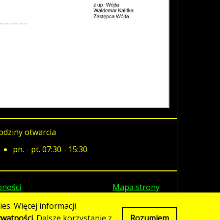
odziny otwarcia
pn. - pt. 07:30 - 15:30
pności
Mapa strony
es. Więcej informacji
ywatności.
Dalsze korzystanie z
Rozumiem