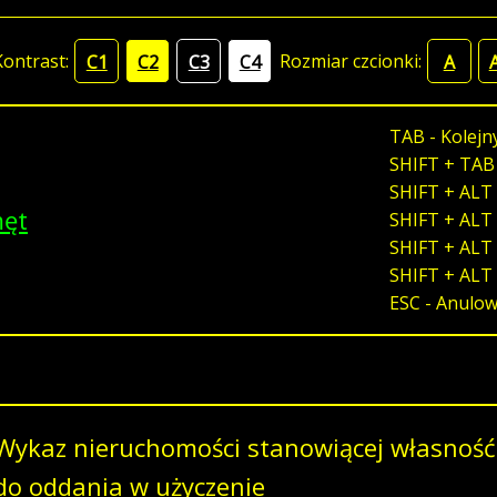
Kontrast:
Rozmiar czcionki:
C1
C2
C3
C4
A
TAB - Kolejn
SHIFT + TAB
SHIFT + ALT 
męt
SHIFT + ALT 
SHIFT + ALT 
SHIFT + ALT
ESC - Anulo
Wykaz nieruchomości stanowiącej własność
do oddania w użyczenie