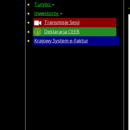
Turyści
Inwestorzy
Transmisje Sesji
Deklaracja CEEB
Krajowy System e-Faktur