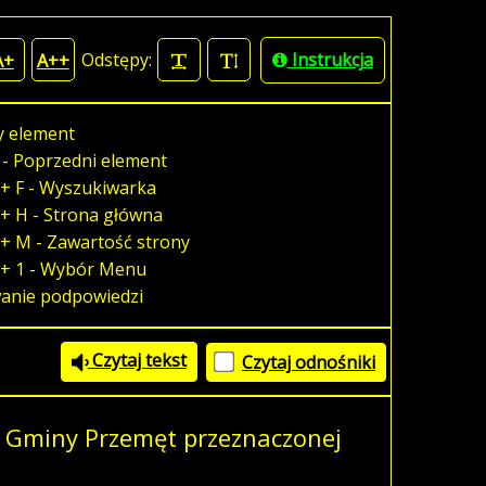
Odstępy:
Instrukcja
A+
A++
y element
 - Poprzedni element
+ F - Wyszukiwarka
+ H - Strona główna
+ M - Zawartość strony
 + 1 - Wybór Menu
wanie podpowiedzi
Czytaj tekst
Czytaj odnośniki
 Gminy Przemęt przeznaczonej