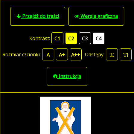
Przejdź do treści
Wersja graficzna
Kontrast:
C1
C2
C3
C4
Rozmiar czcionki:
Odstępy:
A
A+
A++
Instrukcja