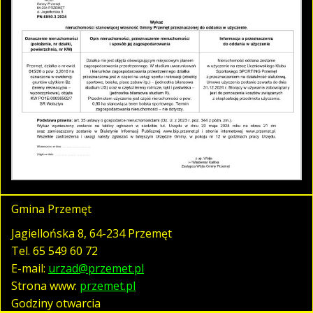
Gmina Przemęt
Jagiellońska 8, 64-234 Przemęt
Tel.
65 549 60 72
E-mail:
urzad@przemet.pl
Strona www:
przemet.pl
Godziny otwarcia