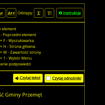
Odstępy:
Instrukcja
A+
A++
y element
 - Poprzedni element
+ F - Wyszukiwarka
+ H - Strona główna
+ M - Zawartość strony
 + 1 - Wybór Menu
wanie podpowiedzi
Czytaj tekst
Czytaj odnośniki
ść Gminy Przemęt