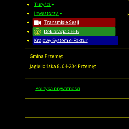
Turyści
Inwestorzy
Transmisje Sesji
Deklaracja CEEB
Krajowy System e-Faktur
Gmina Przemęt
Jagiellońska 8, 64-234 Przemęt
Polityka prywatności