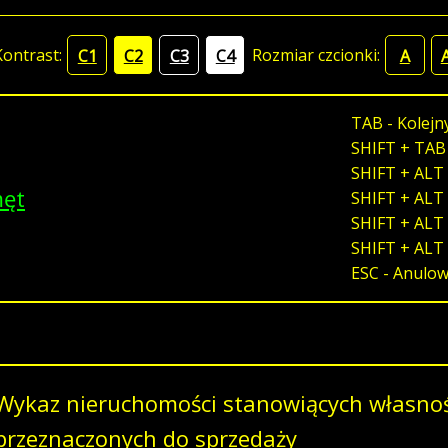
Kontrast:
Rozmiar czcionki:
C1
C2
C3
C4
A
TAB - Kolejn
SHIFT + TAB
SHIFT + ALT 
męt
SHIFT + ALT 
SHIFT + ALT 
SHIFT + ALT
ESC - Anulo
Wykaz nieruchomości stanowiących własno
przeznaczonych do sprzedaży