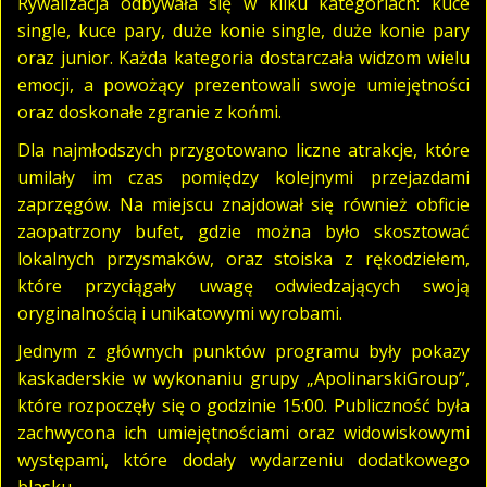
Rywalizacja odbywała się w kilku kategoriach: kuce
single, kuce pary, duże konie single, duże konie pary
oraz junior. Każda kategoria dostarczała widzom wielu
emocji, a powożący prezentowali swoje umiejętności
oraz doskonałe zgranie z końmi.
Dla najmłodszych przygotowano liczne atrakcje, które
umilały im czas pomiędzy kolejnymi przejazdami
zaprzęgów. Na miejscu znajdował się również obficie
zaopatrzony bufet, gdzie można było skosztować
lokalnych przysmaków, oraz stoiska z rękodziełem,
które przyciągały uwagę odwiedzających swoją
oryginalnością i unikatowymi wyrobami.
Jednym z głównych punktów programu były pokazy
kaskaderskie w wykonaniu grupy „ApolinarskiGroup”,
które rozpoczęły się o godzinie 15:00. Publiczność była
zachwycona ich umiejętnościami oraz widowiskowymi
występami, które dodały wydarzeniu dodatkowego
blasku.