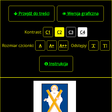
Przejdź do treści
Wersja graficzna
Kontrast:
C1
C2
C3
C4
Rozmiar czcionki:
Odstępy:
A
A+
A++
Instrukcja