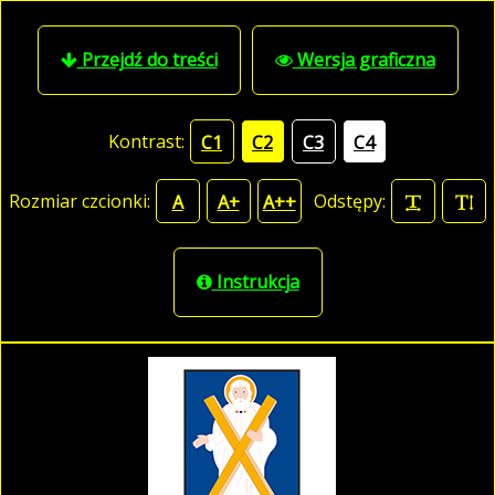
Przejdź do treści
Wersja graficzna
Kontrast:
C1
C2
C3
C4
Rozmiar czcionki:
Odstępy:
A
A+
A++
Instrukcja