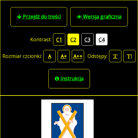
Przejdź do treści
Wersja graficzna
Kontrast:
C1
C2
C3
C4
Rozmiar czcionki:
Odstępy:
A
A+
A++
Instrukcja