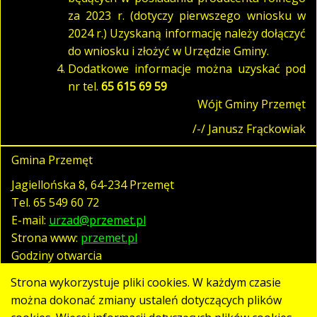
za 2023 r. (dotyczy pierwszego wniosku w
2024 r.) Uzyskaną informację należy dołączyć
do wniosku i złożyć w Urzędzie Gminy.
Dodatkowe informacje można uzyskać pod
nr tel.
65 615 69 59
Wójt Gminy Przemęt
/-/ Janusz Frąckowiak
Gmina Przemęt
Jagiellońska 8, 64-234 Przemęt
Tel.
65 549 60 72
E-mail:
urzad@przemet.pl
Strona www:
przemet.pl
Godziny otwarcia
pn. - pt. 07:30 - 15:30
Strona wykorzystuje pliki cookies. W każdym czasie
można dokonać zmiany ustaleń dotyczących plików