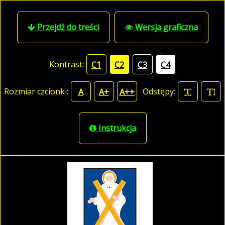
Przejdź do treści
Wersja graficzna
Kontrast:
C1
C2
C3
C4
Rozmiar czcionki:
Odstępy:
A
A+
A++
Instrukcja