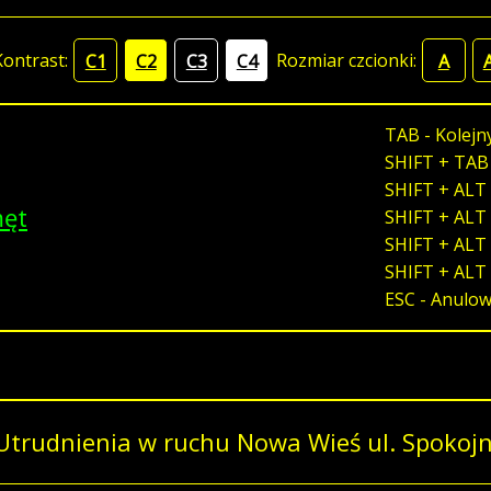
Kontrast:
Rozmiar czcionki:
C1
C2
C3
C4
A
TAB - Kolejn
SHIFT + TAB
SHIFT + ALT 
męt
SHIFT + ALT 
SHIFT + ALT 
SHIFT + ALT
ESC - Anulo
Utrudnienia w ruchu Nowa Wieś ul. Spokoj