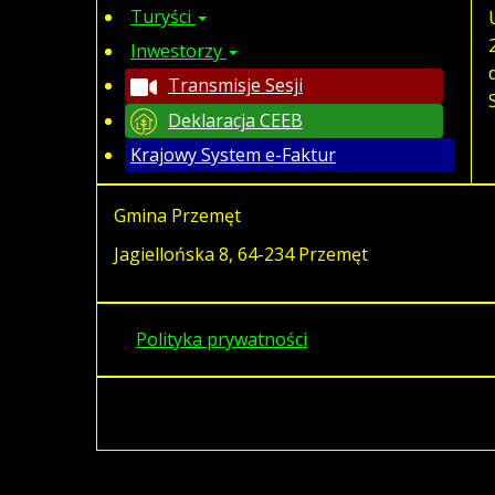
Turyści
Inwestorzy
Transmisje Sesji
Deklaracja CEEB
Krajowy System e-Faktur
Gmina Przemęt
Jagiellońska 8, 64-234 Przemęt
Polityka prywatności