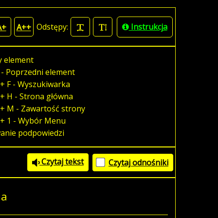
Odstępy:
Instrukcja
A+
A++
y element
 - Poprzedni element
+ F - Wyszukiwarka
+ H - Strona główna
+ M - Zawartość strony
 + 1 - Wybór Menu
wanie podpowiedzi
Czytaj tekst
Czytaj odnośniki
na