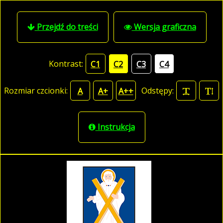
Przejdź do treści
Wersja graficzna
Kontrast:
C1
C2
C3
C4
Rozmiar czcionki:
Odstępy:
A
A+
A++
Instrukcja