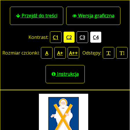
Przejdź do treści
Wersja graficzna
Kontrast:
C1
C2
C3
C4
Rozmiar czcionki:
Odstępy:
A
A+
A++
Instrukcja