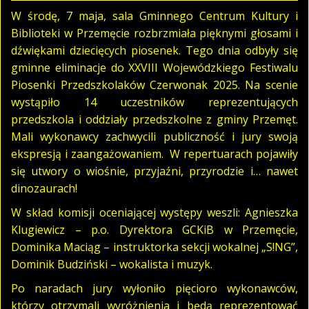
W środę, 7 maja, sala Gminnego Centrum Kultury i
Biblioteki w Przemęcie rozbrzmiała pięknymi głosami i
dźwiękami dziecięcych piosenek. Tego dnia odbyły się
gminne eliminacje do XXVIII Wojewódzkiego Festiwalu
Piosenki Przedszkolaków Czerwonak 2025. Na scenie
wystąpiło 14 uczestników reprezentujących
przedszkola i oddziały przedszkolne z gminy Przemęt.
Mali wykonawcy zachwycili publiczność i jury swoją
ekspresją i zaangażowaniem. W repertuarach pojawiły
się utwory o wiośnie, przyjaźni, przyrodzie i… nawet
dinozaurach!
W skład komisji oceniającej występy weszli: Agnieszka
Klugiewicz – p.o. Dyrektora GCKiB w Przemęcie,
Dominika Maciąg – instruktorka sekcji wokalnej „S!NG”,
Dominik Budziński – wokalista i muzyk.
Po naradach jury wyłoniło pięcioro wykonawców,
którzy otrzymali wyróżnienia i będą reprezentować