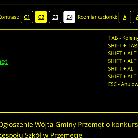
Kontrast:
Rozmiar czcionki:
C1
C2
C3
C4
A
TAB - Kolejn
SHIFT + TAB
SHIFT + ALT 
męt
SHIFT + ALT 
SHIFT + ALT 
SHIFT + ALT
ESC - Anulo
Ogłoszenie Wójta Gminy Przemęt o konkurs
Zespołu Szkół w Przemęcie