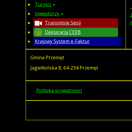
Turyści
Inwestorzy
Transmisje Sesji
Deklaracja CEEB
Krajowy System e-Faktur
Gmina Przemęt
Jagiellońska 8, 64-234 Przemęt
Polityka prywatności