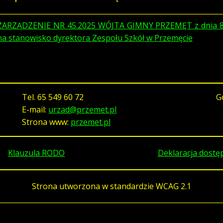
ZARZĄDZENIE NR 45.2025 WÓJTA GIMNY PRZEMĘT z dnia 8 m
na stanowisko dyrektora Zespołu Szkół w Przemęcie
Tel.
65 549 60 72
G
E-mail:
urzad@przemet.pl
Strona www:
przemet.pl
Klauzula RODO
Deklaracja dostę
Strona utworzona w standardzie WCAG 2.1