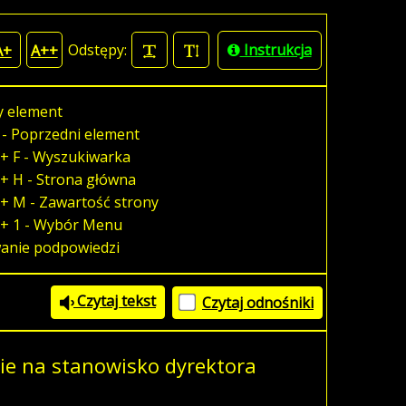
Odstępy:
Instrukcja
A+
A++
y element
 - Poprzedni element
+ F - Wyszukiwarka
+ H - Strona główna
+ M - Zawartość strony
 + 1 - Wybór Menu
wanie podpowiedzi
Czytaj tekst
Czytaj odnośniki
ie na stanowisko dyrektora